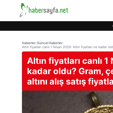
Haberler
›
Güncel Haberler
›
Altın fiyatları canlı 1 Nisan 2026: Altın fiyatları ne kadar o
Altın fiyatları canlı 1
kadar oldu? Gram, ç
altını alış satış fiyatla