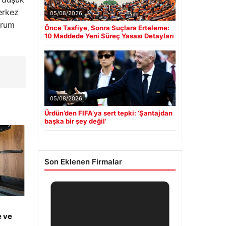
erkez
05/08/2026
urum
Önce Tasfiye, Sonra Suçlara Erteleme:
10 Maddede Yeni Süreç Yasası Detayları
05/08/2026
Ürdün’den FIFA’ya sert tepki: ‘Şantajdan
başka bir şey değil’
Son Eklenen Firmalar
e ve