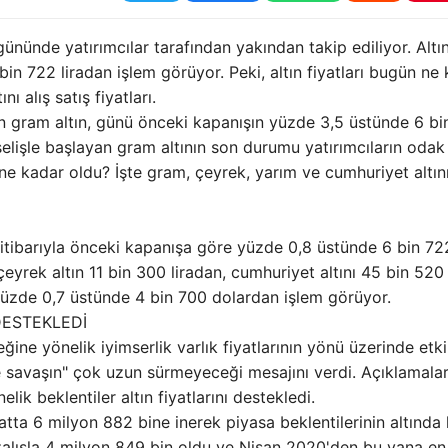
 gününde yatırımcılar tarafından yakından takip ediliyor. Altı
in 722 liradan işlem görüyor. Peki, altın fiyatları bugün ne
ı alış satış fiyatları.
an gram altın, günü önceki kapanışın yüzde 3,5 üstünde 6 bi
lişle başlayan gram altının son durumu yatırımcıların odak
n ne kadar oldu? İşte gram, çeyrek, yarım ve cumhuriyet altını
itibarıyla önceki kapanışa göre yüzde 0,8 üstünde 6 bin 722
çeyrek altın 11 bin 300 liradan, cumhuriyet altını 45 bin 520
n yüzde 0,7 üstünde 4 bin 700 dolardan işlem görüyor.
DESTEKLEDİ
ğine yönelik iyimserlik varlık fiyatlarının yönü üzerinde etkil
e savaşın" çok uzun sürmeyeceği mesajını verdi. Açıklamalar
ik beklentiler altın fiyatlarını destekledi.
ta 6 milyon 882 bine inerek piyasa beklentilerinin altında 
zalışla 4 milyon 849 bin oldu ve Nisan 2020'den bu yana e