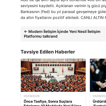
seviyesini kaydetti. Açıklanan verinin iş gücü 
Bankasının (Fed) bu yıl parasal gevşemeye gide
da altın fiyatlarını pozitif etkiledi. CANLI ALT
← Modern İletişim İçinde Yeni Nesil İletişim
Platformu talkrand
Tavsiye Edilen Haberler
05/08/2026
05/08/20
Önce Tasfiye, Sonra Suçlara
Ürdün’d
Erteleme: 10 Maddede Yeni Süreç
‘Şantaj