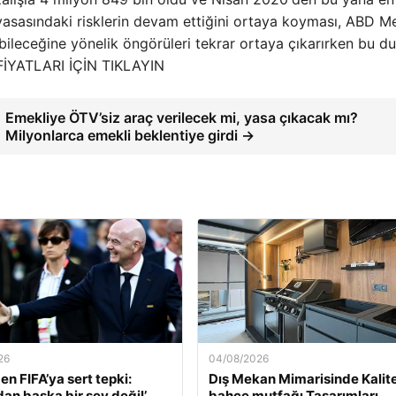
piyasasındaki risklerin devam ettiğini ortaya koyması, ABD M
bileceğine yönelik öngörüleri tekrar ortaya çıkarırken bu d
IN FİYATLARI İÇİN TIKLAYIN
Emekliye ÖTV’siz araç verilecek mi, yasa çıkacak mı?
Milyonlarca emekli beklentiye girdi →
26
04/08/2026
en FIFA’ya sert tepki:
Dış Mekan Mimarisinde Kalit
dan başka bir şey değil’
bahçe mutfağı Tasarımları