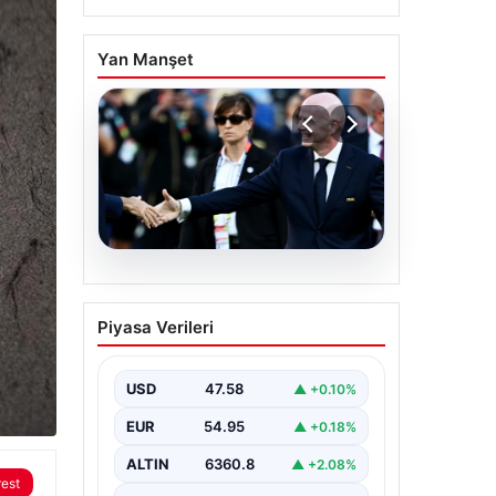
Yan Manşet
05.08.2026
Ürdün’den FIFA’ya sert
Piyasa Verileri
tepki: ‘Şantajdan başka
bir şey değil’
USD
47.58
▲ +0.10%
EUR
54.95
▲ +0.18%
ALTIN
6360.8
▲ +2.08%
rest