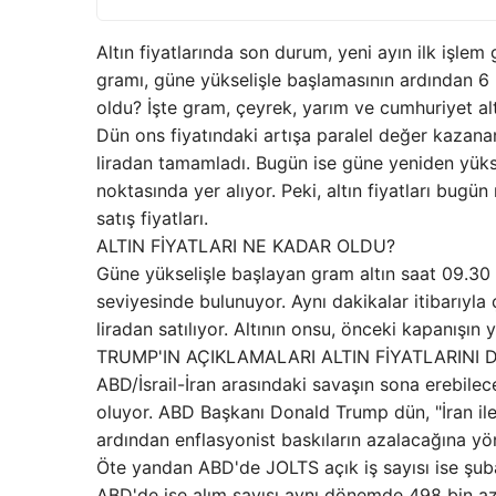
Altın fiyatlarında son durum, yeni ayın ilk işlem
gramı, güne yükselişle başlamasının ardından 6 b
oldu? İşte gram, çeyrek, yarım ve cumhuriyet altın
Dün ons fiyatındaki artışa paralel değer kazan
liradan tamamladı. Bugün ise güne yeniden yükse
noktasında yer alıyor. Peki, altın fiyatları bugü
satış fiyatları.
ALTIN FİYATLARI NE KADAR OLDU?
Güne yükselişle başlayan gram altın saat 09.30 
seviyesinde bulunuyor. Aynı dakikalar itibarıyla 
liradan satılıyor. Altının onsu, önceki kapanışı
TRUMP'IN AÇIKLAMALARI ALTIN FİYATLARINI 
ABD/İsrail-İran arasındaki savaşın sona erebilece
oluyor. ABD Başkanı Donald Trump dün, "İran il
ardından enflasyonist baskıların azalacağına yönel
Öte yandan ABD'de JOLTS açık iş sayısı ise şubat
ABD'de işe alım sayısı aynı dönemde 498 bin a