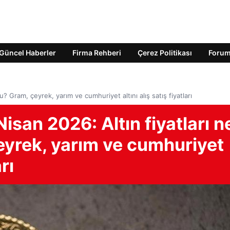
Güncel Haberler
Firma Rehberi
Çerez Politikası
Foru
ldu? Gram, çeyrek, yarım ve cumhuriyet altını alış satış fiyatları
 Nisan 2026: Altın fiyatları n
eyrek, yarım ve cumhuriyet
rı