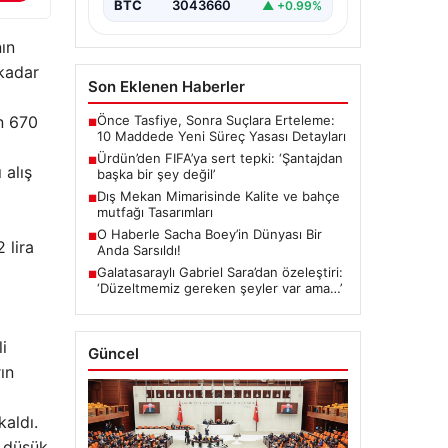
BTC
3043660
▲ +0.99%
nın
 kadar
Son Eklenen Haberler
n 670
Önce Tasfiye, Sonra Suçlara Erteleme:
■
10 Maddede Yeni Süreç Yasası Detayları
Ürdün’den FIFA’ya sert tepki: ‘Şantajdan
■
 alış
başka bir şey değil’
Dış Mekan Mimarisinde Kalite ve bahçe
■
mutfağı Tasarımları
O Haberle Sacha Boey’in Dünyası Bir
■
 lira
Anda Sarsıldı!
Galatasaraylı Gabriel Sara’dan özeleştiri:
■
‘Düzeltmemiz gereken şeyler var ama…’
i
Güncel
ın
kaldı.
n düşük