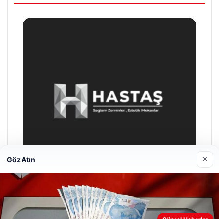
×
Göz Atın
Enes Kaplan Avukatlık Bürosu