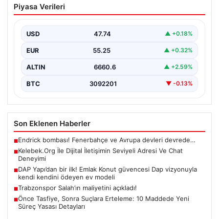
Piyasa Verileri
Adresi Ve Chat Deneyimi
İnternet ortamında kullanıcıların kaliteli bir biçimde
iletişim oluşturması ciddi bir değer barındırmaktadır.
USD
47.74
▲ +0.18%
Halen birçok…
EUR
55.25
▲ +0.32%
ALTIN
6660.6
▲ +2.59%
BTC
3092201
▼ -0.13%
Son Eklenen Haberler
Endrick bombası! Fenerbahçe ve Avrupa devleri devrede…
■
Kelebek.Org İle Dijital İletişimin Seviyeli Adresi Ve Chat
■
Deneyimi
DAP Yapı’dan bir ilk! Emlak Konut güvencesi Dap vizyonuyla
■
kendi kendini ödeyen ev modeli
Trabzonspor Salah’ın maliyetini açıkladı!
■
Önce Tasfiye, Sonra Suçlara Erteleme: 10 Maddede Yeni
■
Süreç Yasası Detayları